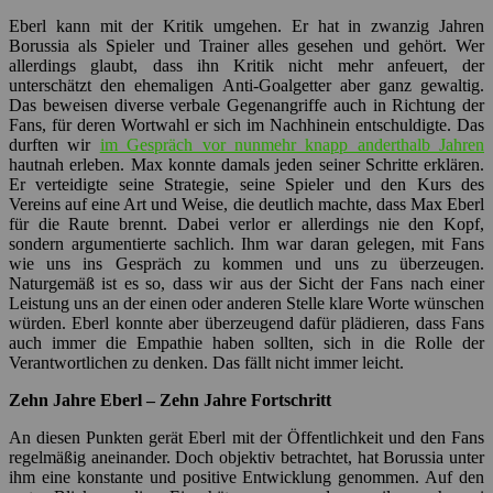
ihm eine konstante und positive Entwicklung genommen. Auf den
ersten Blick mag diese Einschätzung verwundern, weil es nach zwei
Jahren Königsklasse nun zwei Mal nur für Platz neun reichte. Bei
genauerer Betrachtung ist es aber so, dass es bei der Entwicklung
eines Vereins um Nachhaltigkeit und Perspektive geht. Da müssen
wir uns einerseits eingestehen, dass es nach zwei Jahren, in denen
auch wir oft unzufrieden waren, keinesfalls den ganz großen
Einbruch gab.
Objektiv betrachtet, hat Borussia unter ihm eine
konstante und positive Entwicklung genommen.
In der aktuellen Situation ist es absolut im Bereich des Möglichen,
dass wir am Ende der Saison im Europapokal landen. Sollte das
misslingen, bräche der Verein dennoch nicht zusammen. Das ist
auch ein Verdienst Eberls. Er hätte sich von den Champions League
Millionen, den glanzvollen Abenden und der Euphorie um Borussia
berauschen lassen können. Er hätte die eine oder andere Millionen
zu viel ausgeben können. Herausgekommen wäre möglicherweise
ein Kader, mit dem wir ein weiteres Mal in den europäischen
Plätzen gelandet wären.
Aber Fußball ist eben bei aller Professionalisierung glücklicherweise
noch immer nicht zu 100 Prozent planbar. Wenn es am Ende dann
trotz des finanziellen Risikos nicht gereicht hätte,wäre Borussia in
eine finanzielle Schieflage geraten, die den Verein um Jahre hätte