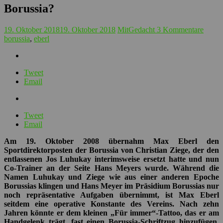
Handgelenk trägt, fast einen Borussia-Schriftzug hinzufügen.
Einige Fans wünschen sich das vielleicht. Wir erklären zum
Jubiläum, wieso Max Eberls Leistungen in zehn Jahren
bundesligaweit ihresgleichen suchen.
In zehn Saisons, die Borussia mit dem Sportdirektor Max Eberl
beendete, landete Borussia einmal auf Platz 16 und einmal auf dem
dritten Rang – das war das jeweils beste respektive schlechteste
Resultat. Klingt nach großer Schwankung, nach fehlender
Konstanz. Das Gegenteil ist der Fall. Borussia verpasste es zuletzt
vor mittlerweile sieben (!) Jahren, am Ende der Saison auf einem
einstelligen Tabellenplatz zu landen. Insgesamt kam das unter Max
Eberl ohnehin nur dreimal vor. Davon einmal im Jahr 2009, als Max
Eberl den Kader vor der Saison nicht zusammenstellen konnte. Die
ersten Transfers unter dem Sportdirektor Eberl hießen im Winter
2008/09 Dante, Logan Bailly, Paul Stalteri und Tomas Galasek. Vier
Spieler, die aus dem Stand maßgeblichen Anteil am Klassenerhalt
hatten. Ein direkter Wiederabstieg hätte Jahre gekostet. Seitdem gab
es jedoch stattdessen viermal Europapokal – davon zweimal
Königsklasse. In der besten Saison unter Eberl holte Borussia 66
Punkte und landete auf Platz drei – das war 2015. Nur sieben Jahre
vorher hatte Borussia schon einmal 66 Punkte geholt. Allerdings in
Liga zwei. Doch es sind nicht nur diese beeindruckenden Zahlen,
die Eberls Arbeit so wertvoll machen.