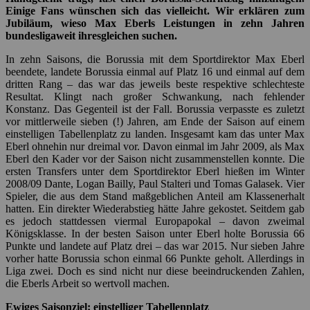
Ewiges Saisonziel: einstelliger Tabellenplatz
Das ewige Gerede des einstelligen Tabellenplatzes als Saisonziel
Borussias. Es ist mittlerweile zu einem Mantra à la „von Spiel zu
Spiel“ denken geworden. Wir geben gerne zu, dass auch wir an der
einen oder anderen Stelle schon drüber schmunzelten. Es ist – das
übersehen viele Fans – Max Eberl allerdings hoch anzurechnen.
Was würde es denn bringen, Platz sechs als Ziel auszugeben?
Das ewige Gerede des einstelligen Tabellenplatzes als
Saisonziel Borussias. Es ist mittlerweile zu einem
Mantra à la „von Spiel zu Spiel“ denken geworden.
Wir können sicher sein, dass Eberl intern durchaus zu verstehen
gibt, dass der Europapokal eine Reise wert ist. Wenn er das aber der
Öffentlichkeit als ultimatives Saisonziel hinwirft, dann stürzt sie sich
permanent darauf. Es würde den Druck auf den gesamten Verein
enorm erhöhen. Für einen Verein, dessen DNA in der Entwicklung
junger Talente liegt, wäre das hinderlich. Das weiß Eberl. Dass er
trotz des Gemurmels von außen beharrlich bei seiner Zielvorgabe
bleibt, ehrt ihn. Schließlich wird er so immer wieder zur Zielscheibe
genervter Fans, die gerne ambitionierter in die Saison gehen
würden. So kann er den ersten Druck in Stoßdämpfermanier von
Mannschaft und Trainer nehmen.