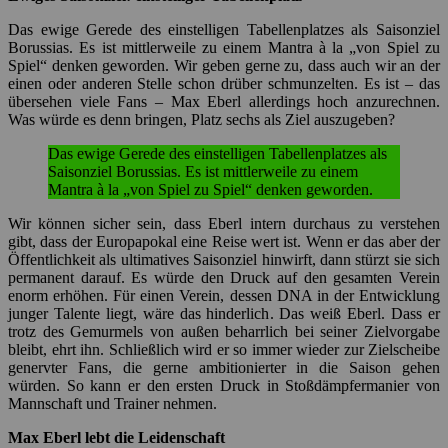
Max Eberl lebt die Leidenschaft
Eberl kann mit der Kritik umgehen. Er hat in zwanzig Jahren
Borussia als Spieler und Trainer alles gesehen und gehört. Wer
allerdings glaubt, dass ihn Kritik nicht mehr anfeuert, der
unterschätzt den ehemaligen Anti-Goalgetter aber ganz gewaltig.
Das beweisen diverse verbale Gegenangriffe auch in Richtung der
Fans, für deren Wortwahl er sich im Nachhinein entschuldigte. Das
durften wir
im Gespräch vor nunmehr knapp anderthalb Jahren
hautnah erleben. Max konnte damals jeden seiner Schritte erklären.
Er verteidigte seine Strategie, seine Spieler und den Kurs des
Vereins auf eine Art und Weise, die deutlich machte, dass Max Eberl
für die Raute brennt. Dabei verlor er allerdings nie den Kopf,
sondern argumentierte sachlich. Ihm war daran gelegen, mit Fans
wie uns ins Gespräch zu kommen und uns zu überzeugen.
Naturgemäß ist es so, dass wir aus der Sicht der Fans nach einer
Leistung uns an der einen oder anderen Stelle klare Worte wünschen
würden. Eberl konnte aber überzeugend dafür plädieren, dass Fans
auch immer die Empathie haben sollten, sich in die Rolle der
Verantwortlichen zu denken. Das fällt nicht immer leicht.
Zehn Jahre Eberl – Zehn Jahre Fortschritt
An diesen Punkten gerät Eberl mit der Öffentlichkeit und den Fans
regelmäßig aneinander. Doch objektiv betrachtet, hat Borussia unter