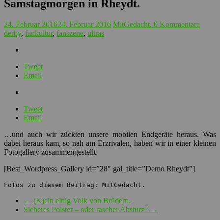
Samstagmorgen in Rheydt.
24. Februar 2016
24. Februar 2016
MitGedacht.
0 Kommentare
derby
,
fankultur
,
fanszene
,
ultras
Tweet
Email
Tweet
Email
…und auch wir zückten unsere mobilen Endgeräte heraus. Was
dabei heraus kam, so nah am Erzrivalen, haben wir in einer kleinen
Fotogallery zusammengestellt.
[Best_Wordpress_Gallery id=”28″ gal_title=”Demo Rheydt”]
Fotos zu diesem Beitrag: MitGedacht.
←
(K)ein einig Volk von Brüdern.
Sicheres Polster – oder rascher Absturz?
→