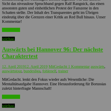
Sicht das niveaulose Spruchband gegen Ralf Rangnick, das einen
ansonsten guten und einheitlichen Protest der Fanszene in den
Schatten stellte. Der Inhalt des Transparentes geht im Übrigen
eindeutig über die Grenzen einer Kritik an Red Bull hinaus. Unser
Kommentar!
Weiterlesen
spieltag.
Auswärts bei Hannover 96: Der nächste
Charaktertest
12. April 2019
12. April 2019
MitGedacht
1 Kommentar
auswärts
,
auswärtstour
,
bundesliga
,
fohlenelf
,
trainer
MitGedacht. lenkt den Fokus wieder aufs Wesentliche: Die
Mentalitätsaufgabe Hannover. Eine Herausforderung für Borussias
zuletzt hinterfragte Mannschaft!
Weiterlesen
spieltag.