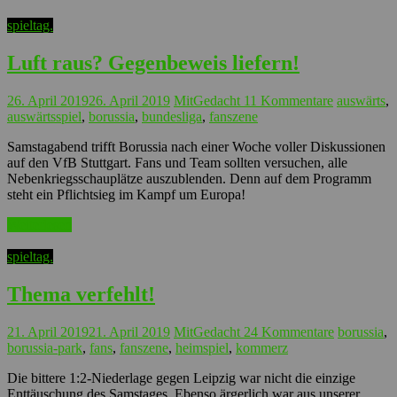
spieltag.
Luft raus? Gegenbeweis liefern!
26. April 2019
26. April 2019
MitGedacht
11 Kommentare
auswärts
,
auswärtsspiel
,
borussia
,
bundesliga
,
fanszene
Samstagabend trifft Borussia nach einer Woche voller Diskussionen
auf den VfB Stuttgart. Fans und Team sollten versuchen, alle
Nebenkriegsschauplätze auszublenden. Denn auf dem Programm
steht ein Pflichtsieg im Kampf um Europa!
Weiterlesen
spieltag.
Thema verfehlt!
21. April 2019
21. April 2019
MitGedacht
24 Kommentare
borussia
,
borussia-park
,
fans
,
fanszene
,
heimspiel
,
kommerz
Die bittere 1:2-Niederlage gegen Leipzig war nicht die einzige
Enttäuschung des Samstages. Ebenso ärgerlich war aus unserer