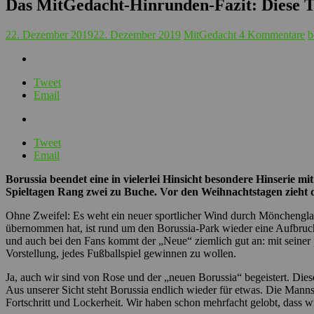
Das MitGedacht-Hinrunden-Fazit: Diese Tr
22. Dezember 2019
22. Dezember 2019
MitGedacht
4 Kommentare
b
Tweet
Email
Tweet
Email
Borussia beendet eine in vielerlei Hinsicht besondere Hinserie 
Spieltagen Rang zwei zu Buche. Vor den Weihnachtstagen zieht 
Ohne Zweifel: Es weht ein neuer sportlicher Wind durch Mönchenglad
übernommen hat, ist rund um den Borussia-Park wieder eine Aufbruch
und auch bei den Fans kommt der „Neue“ ziemlich gut an: mit seiner p
Vorstellung, jedes Fußballspiel gewinnen zu wollen.
Ja, auch wir sind von Rose und der „neuen Borussia“ begeistert. Dies
Aus unserer Sicht steht Borussia endlich wieder für etwas. Die Mann
Fortschritt und Lockerheit. Wir haben schon mehrfacht gelobt, dass w