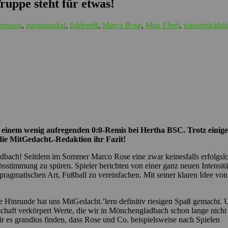
uppe steht für etwas!
orussia
,
europapokal
,
fohlenelf
,
Marco Rose
,
Max Eberl
,
saisonrückbli
mit einem wenig aufregenden 0:0-Remis bei Hertha BSC. Trotz eini
die MitGedacht.-Redaktion ihr Fazit!
bach! Seitdem im Sommer Marco Rose eine zwar keinesfalls erfolgslos
sstimmung zu spüren. Spieler berichten von einer ganz neuen Intensi
ragmatischen Art, Fußball zu vereinfachen. Mit seiner klaren Idee von
e Hinrunde hat uns MitGedacht.’lern definitiv riesigen Spaß gemacht. 
schaft verkörpert Werte, die wir in Mönchengladbach schon lange nich
ir es grandios finden, dass Rose und Co. beispielsweise nach Spielen