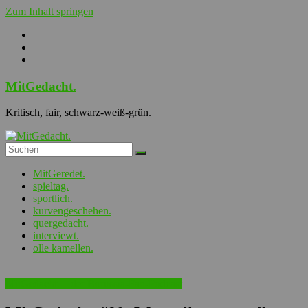
Zum Inhalt springen
MitGedacht.
Kritisch, fair, schwarz-weiß-grün.
MitGeredet.
spieltag.
sportlich.
kurvengeschehen.
quergedacht.
interviewt.
olle kamellen.
MitGedacht. – der Borussia-Fan-Podcast