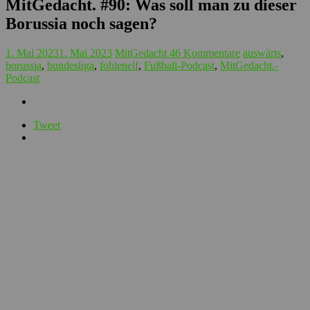
MitGedacht. #90: Was soll man zu dieser
Borussia noch sagen?
1. Mai 2023
1. Mai 2023
MitGedacht
46 Kommentare
auswärts
,
borussia
,
bundesliga
,
fohlenelf
,
Fußball-Podcast
,
MitGedacht.-
Podcast
Tweet