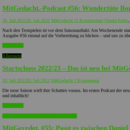
MitGedacht.-Podcast #56: Wundertüte Bor
26. Juli 2022
26. Juli 2022
MitGedacht
11 Kommentare
Daniel Farke
Nach den Testspielen ist vor dem Saisonauftakt: Am Wochenende start
Ausgabe #56 einmal auf die Vorbereitung zu blicken – und uns zu übe
Weiterlesen
Allgemein
Startschuss 2022/23 – Das ist neu bei MitG
20. Juli 2022
20. Juli 2022
MitGedacht
1 Kommentar
Die neue Saison wirft ihre Schatten voraus. Im ersten Podcast der neu
und inhaltlich!
Weiterlesen
MitGedacht. – der Borussia-Fan-Podcast
MitGeredet. #55: Passt es zwischen Dani