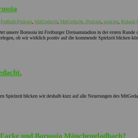
ussia
,
Fußball-Podcast
,
MitGedacht
,
MitGedacht.-Podcast
,
podcast
,
Roland 
et unsere Borussia im Freiburger Dreisamstadion in der ersten Runde d
rlegen, ob wir wirklich positiv auf die kommende Spielzeit blicken kö
edacht.
en Spielzeit blicken wir deshalb kurz auf alle Neuerungen des MitGedach
el Farke und Borussia Mönchengladbach?