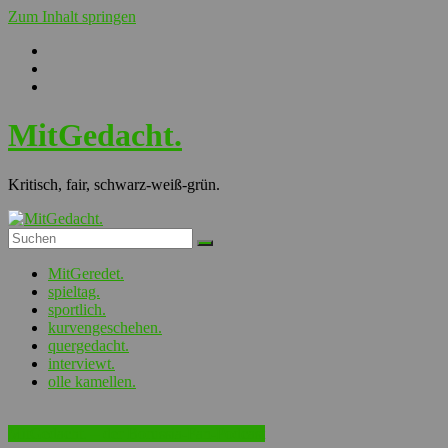
Zum Inhalt springen
MitGedacht.
Kritisch, fair, schwarz-weiß-grün.
MitGeredet.
spieltag.
sportlich.
kurvengeschehen.
quergedacht.
interviewt.
olle kamellen.
MitGedacht. – der Borussia-Fan-Podcast