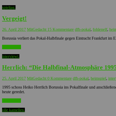
spieltag.
Vergeigt!
26. April 2017
MitGedacht
15 Kommentare
dfb-pokal
,
fohlenelf
,
hei
Borussia verliert das Pokal-Halbfinale gegen Eintracht Frankfurt im El
Weiterlesen
interviewt.
Herrlich: “Die Halbfinal-Atmosphäre 1995
25. April 2017
MitGedacht
0 Kommentare
dfb-pokal
,
heimspiel
,
inte
1995 schoss Heiko Herrlich Borussia ins Pokalfinale und anschließen
heute geredet.
Weiterlesen
olle kamellen.