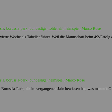
sia
,
borussia-park
,
bundesliga
,
fohlenelf
,
heimspiel
,
Marco Rose
ierte Woche als Tabellenführer. Weil die Mannschaft beim 4:2-Erfolg e
sia
,
borussia-park
,
bundesliga
,
heimspiel
,
Marco Rose
Borussia-Park, die im vergangenen Jahr bewiesen hat, was man mit Ge