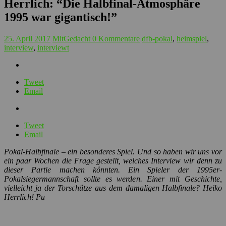
Herrlich: “Die Halbfinal-Atmosphäre
1995 war gigantisch!”
25. April 2017
MitGedacht
0 Kommentare
dfb-pokal
,
heimspiel
,
interview
,
interviewt
Tweet
Email
Tweet
Email
Pokal-Halbfinale – ein besonderes Spiel. Und so haben wir uns vor
ein paar Wochen die Frage gestellt, welches Interview wir denn zu
dieser Partie machen könnten. Ein Spieler der 1995er-
Pokalsiegermannschaft sollte es werden. Einer mit Geschichte,
vielleicht ja der Torschütze aus dem damaligen Halbfinale? Heiko
Herrlich! Pu